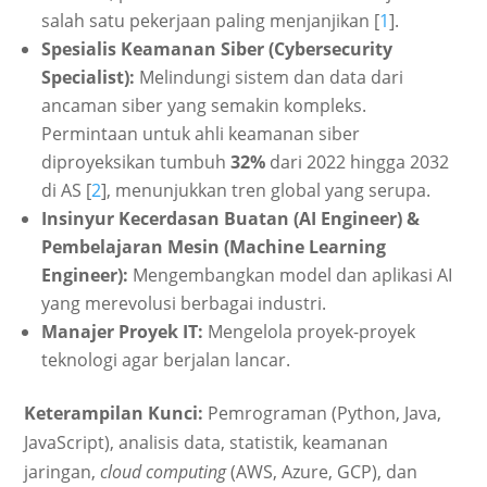
salah satu pekerjaan paling menjanjikan [
1
].
Spesialis Keamanan Siber (Cybersecurity
Specialist):
Melindungi sistem dan data dari
ancaman siber yang semakin kompleks.
Permintaan untuk ahli keamanan siber
diproyeksikan tumbuh
32%
dari 2022 hingga 2032
di AS [
2
], menunjukkan tren global yang serupa.
Insinyur Kecerdasan Buatan (AI Engineer) &
Pembelajaran Mesin (Machine Learning
Engineer):
Mengembangkan model dan aplikasi AI
yang merevolusi berbagai industri.
Manajer Proyek IT:
Mengelola proyek-proyek
teknologi agar berjalan lancar.
Keterampilan Kunci:
Pemrograman (Python, Java,
JavaScript), analisis data, statistik, keamanan
jaringan,
cloud computing
(AWS, Azure, GCP), dan