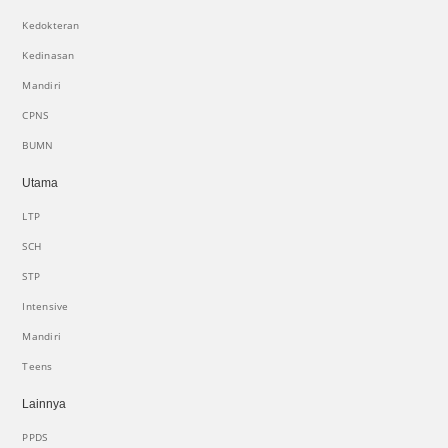
Kedokteran
Kedinasan
Mandiri
CPNS
BUMN
Utama
LTP
SCH
STP
Intensive
Mandiri
Teens
Lainnya
PPDS