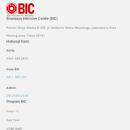
Brawijaya Intensive Centre (BIC)
Perum. Griya Shanta D 320, Jl. Soekarno Hatta, Mojolangu, Lowokwaru, Kota
Malang, Jawa Timur 65141
Hubungi Kami
PSTN
0341 435 2815
Halo BIC
0811 300 200
Admin
081235012508
Program BIC
Kelas 12
Gap Year
UTBK SNBT