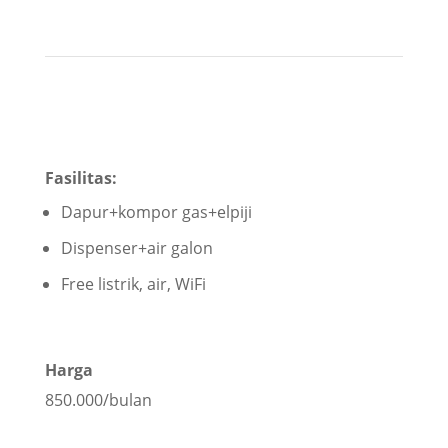
Fasilitas:
Dapur+kompor gas+elpiji
Dispenser+air galon
Free listrik, air, WiFi
Harga
850.000/bulan