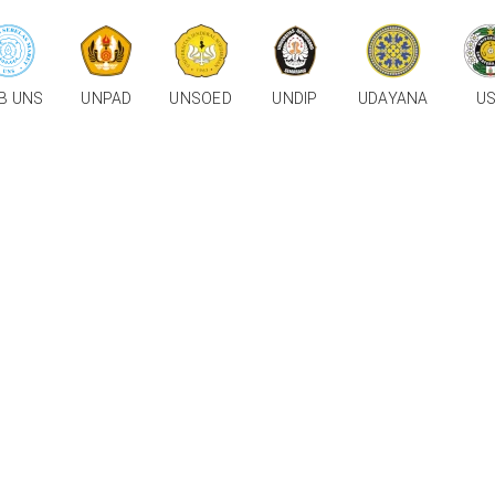
B UNS
UNPAD
UNSOED
UNDIP
UDAYANA
U
Bimbel Persiapan tes Mandiri PTN/PTS terbaik di Kota Malang dan di Indonesi
n Masuk Universi
Mandiri
dengan
Strategi Tepat
, Raih Kampus Impia
eleksi Mandiri UI, UNAIR, UNS & PTN Ter