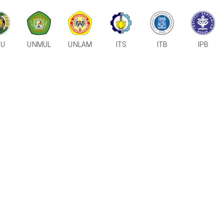
SU
UNMUL
UNLAM
ITS
ITB
IPB
a
tas Jalur
n!
baik.
90% Siswa Kami