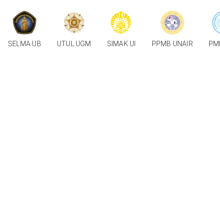
SELMA UB
UTUL UGM
SIMAK UI
PPMB UNAIR
PM
Bimbinga
Program Persiapan S