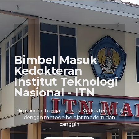
Bimbel Masuk
Kedokteran
Institut Teknologi
Nasional - ITN
Bimbingan belajar masuk Kedokteran ITN,
dengan metode belajar modern dan
canggih