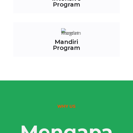
Program
Mandiri
Program
WHY US
Mengapa