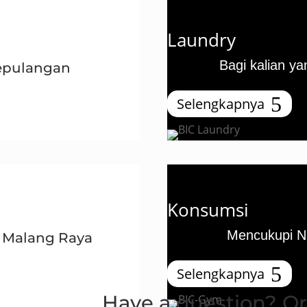
Laundry
Bagi kalian yan
epulangan
Selengkapnya
Konsumsi
Mencukupi Nu
a Malang Raya
Selengkapnya
Have a question? Or.