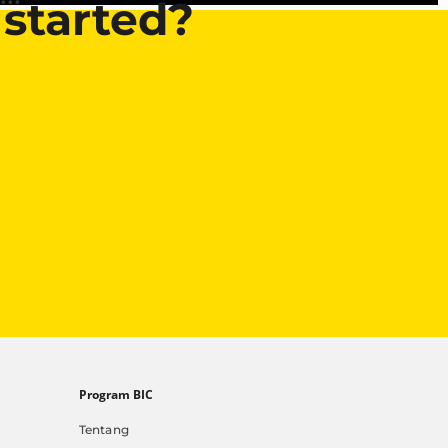
 started?
Program BIC
Tentang