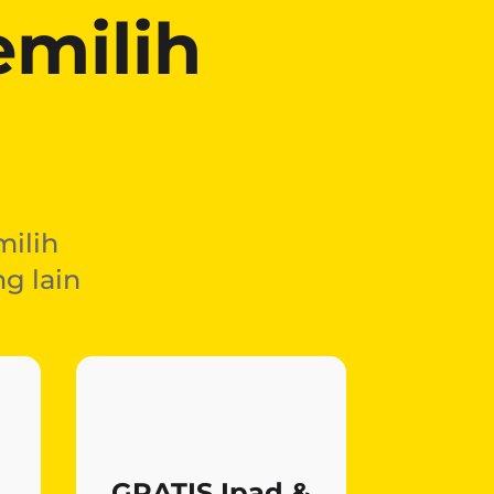
milih
ilih
g lain
GRATIS Ipad &