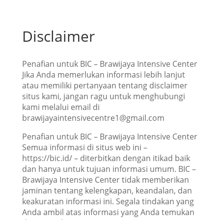
Disclaimer
Penafian untuk BIC – Brawijaya Intensive Center
Jika Anda memerlukan informasi lebih lanjut
atau memiliki pertanyaan tentang disclaimer
situs kami, jangan ragu untuk menghubungi
kami melalui email di
brawijayaintensivecentre1@gmail.com
Penafian untuk BIC – Brawijaya Intensive Center
Semua informasi di situs web ini –
https://bic.id/ – diterbitkan dengan itikad baik
dan hanya untuk tujuan informasi umum. BIC –
Brawijaya Intensive Center tidak memberikan
jaminan tentang kelengkapan, keandalan, dan
keakuratan informasi ini. Segala tindakan yang
Anda ambil atas informasi yang Anda temukan