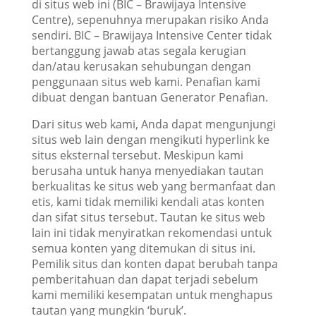
di situs web ini (BIC – Brawijaya Intensive
Centre), sepenuhnya merupakan risiko Anda
sendiri. BIC – Brawijaya Intensive Center tidak
bertanggung jawab atas segala kerugian
dan/atau kerusakan sehubungan dengan
penggunaan situs web kami. Penafian kami
dibuat dengan bantuan Generator Penafian.
Dari situs web kami, Anda dapat mengunjungi
situs web lain dengan mengikuti hyperlink ke
situs eksternal tersebut. Meskipun kami
berusaha untuk hanya menyediakan tautan
berkualitas ke situs web yang bermanfaat dan
etis, kami tidak memiliki kendali atas konten
dan sifat situs tersebut. Tautan ke situs web
lain ini tidak menyiratkan rekomendasi untuk
semua konten yang ditemukan di situs ini.
Pemilik situs dan konten dapat berubah tanpa
pemberitahuan dan dapat terjadi sebelum
kami memiliki kesempatan untuk menghapus
tautan yang mungkin ‘buruk’.