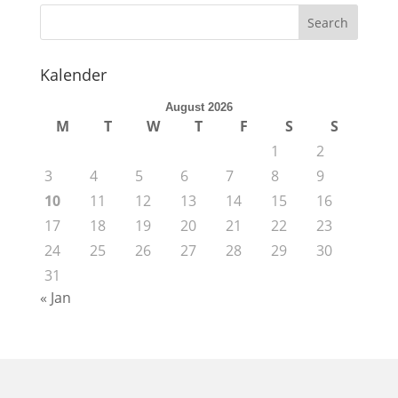
Kalender
August 2026
M
T
W
T
F
S
S
1
2
3
4
5
6
7
8
9
10
11
12
13
14
15
16
17
18
19
20
21
22
23
24
25
26
27
28
29
30
31
« Jan