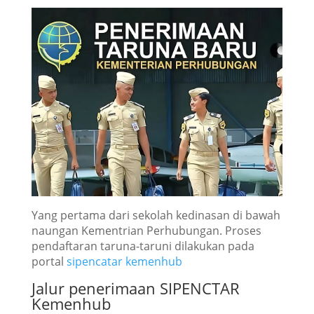
Yang pertama dari sekolah kedinasan di bawah
naungan Kementrian Perhubungan. Proses
pendaftaran taruna-taruni dilakukan pada
portal
sipencatar kemenhub
Jalur penerimaan SIPENCTAR
Kemenhub