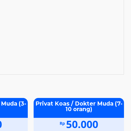
 Muda (3-
Privat Koas / Dokter Muda (7-
10 orang)
0
50.000
Rp