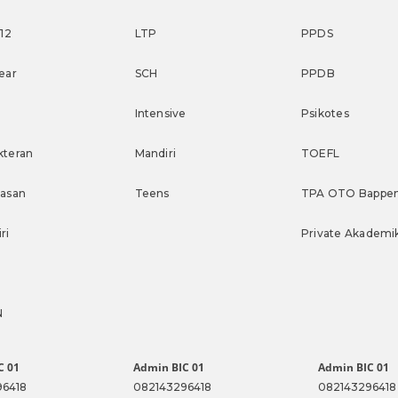
 12
LTP
PPDS
ear
SCH
PPDB
Intensive
Psikotes
kteran
Mandiri
TOEFL
nasan
Teens
TPA OTO Bappe
ri
Private Akademi
N
C 01
Admin BIC 01
Admin BIC 01
96418
082143296418
082143296418