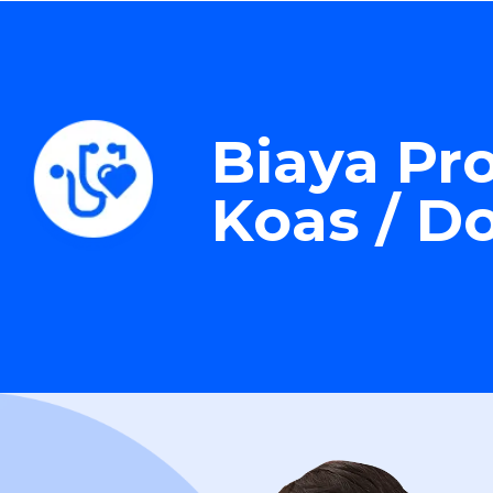
Biaya Pr
Koas / D