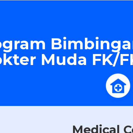
ogram Bimbingan
okter Muda FK/
Medical C