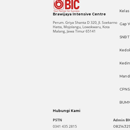
Kelas
Brawijaya Intensive Centre
Perum. Griya Shanta D 320, Jl. Soekarno
Gap Y
Hatta, Mojolangu, Lowokwaru, Kota
Malang, Jawa Timur 65141
SNBT
Kedo
Kedi
Mandi
CPNS
BUM
Hubungi Kami
PSTN
Admin BI
0341 435 2815
0821432