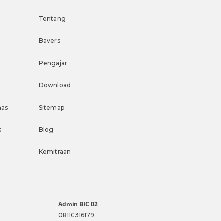
Tentang
Bavers
Pengajar
Download
nas
Sitemap
k
Blog
Kemitraan
Admin BIC 02
08110316179