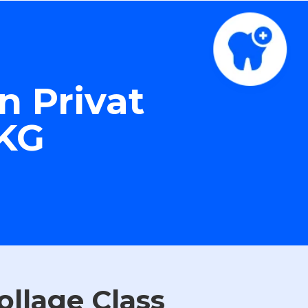
 Privat
FKG
ollage Class