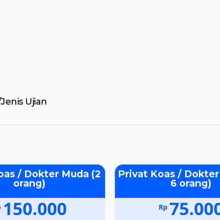
Jenis Ujian
oas / Dokter Muda (2
Privat Koas / Dokter
orang)
6 orang)
150.000
75.00
p
Rp