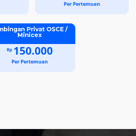
n
Per Pertemuan
mbingan Privat OSCE /
Minicex
150.000
Rp
Per Pertemuan