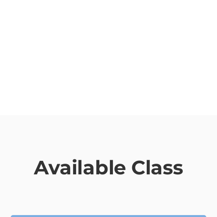
Latihan Lunges
Latihan pendukung yang efektif untuk
membangun kekuatan otot kaki,
quadriceps
,
hamstrings
, dan
glutes
. Ini sangat penting untuk
meningkatkan performa lari dan lompat.
Available Class