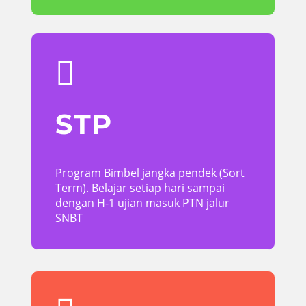

STP
Program Bimbel jangka pendek (Sort
Term). Belajar setiap hari sampai
dengan H-1 ujian masuk PTN jalur
SNBT