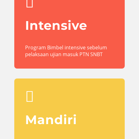

Intensive
Program Bimbel intensive sebelum
pelaksaan ujian masuk PTN SNBT

Mandiri