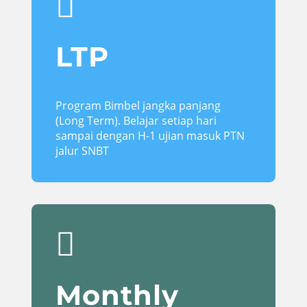

LTP
Program Bimbel jangka panjang
(Long Term). Belajar setiap hari
sampai dengan H-1 ujian masuk PTN
jalur SNBT

Monthly