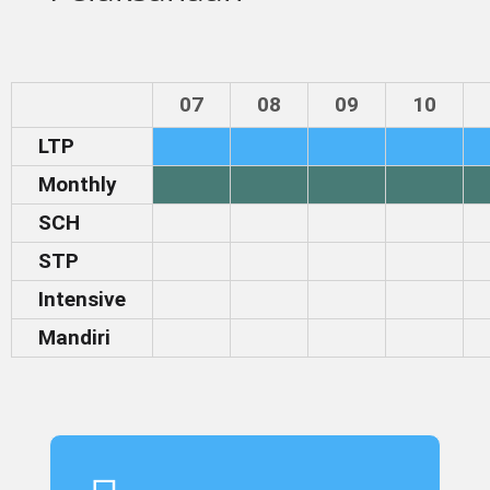
07
08
09
10
LTP
Monthly
SCH
STP
Intensive
Mandiri