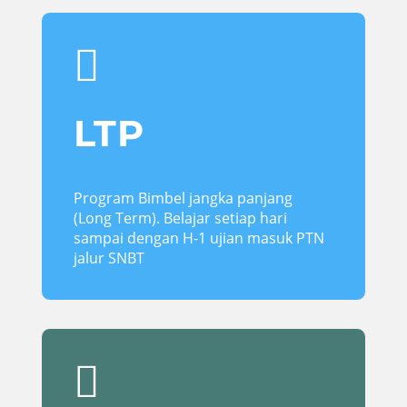

LTP
Program Bimbel jangka panjang
(Long Term). Belajar setiap hari
sampai dengan H-1 ujian masuk PTN
jalur SNBT
