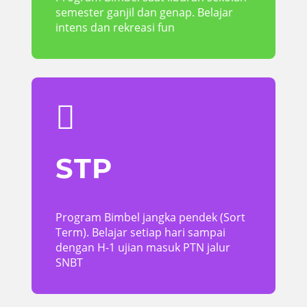
semester ganjil dan genap. Belajar
intens dan rekreasi fun

STP
Program Bimbel jangka pendek (Sort
Term). Belajar setiap hari sampai
dengan H-1 ujian masuk PTN jalur
SNBT