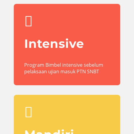

Intensive
Program Bimbel intensive sebelum
pelaksaan ujian masuk PTN SNBT
