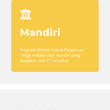

Mandiri
Program Bimbel masuk Perguruan
Tinggi melalui jalur mandiri yang
diadakan oleh PT tersebut.