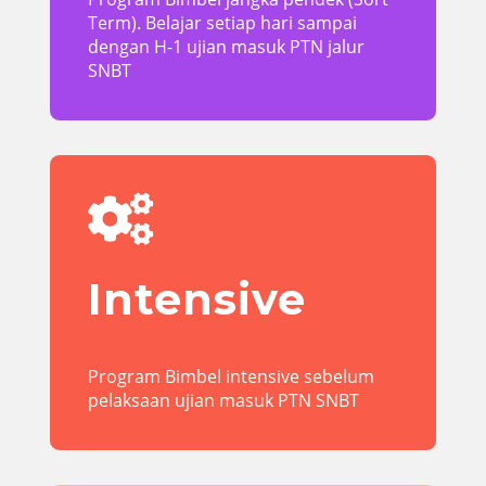
Term). Belajar setiap hari sampai
dengan H-1 ujian masuk PTN jalur
SNBT

Intensive
Program Bimbel intensive sebelum
pelaksaan ujian masuk PTN SNBT