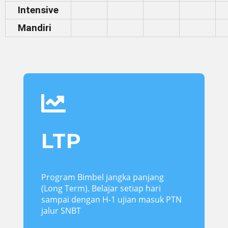
Intensive
Mandiri

LTP
Program Bimbel jangka panjang
(Long Term). Belajar setiap hari
sampai dengan H-1 ujian masuk PTN
jalur SNBT