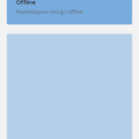
Offline
Pembelajaran luring / offline