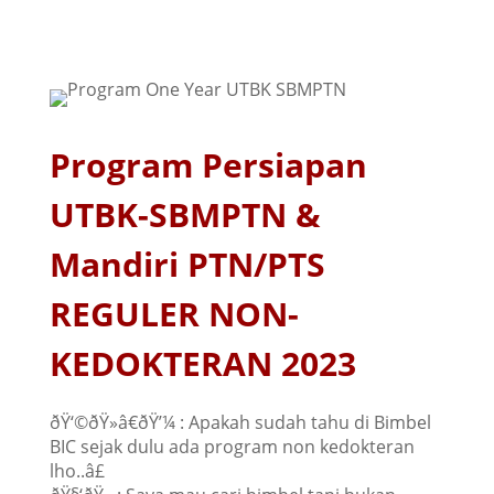
Program Persiapan
UTBK-SBMPTN &
Mandiri PTN/PTS
REGULER NON-
KEDOKTERAN 2023
ðŸ‘©ðŸ»â€ðŸ’¼ : Apakah sudah tahu di Bimbel
BIC sejak dulu ada program non kedokteran
lho..â£