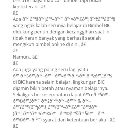
ðŸ§‘ðŸ» : Saya mau cari bimbel tapi bukan
kedokteran.. â£
â£
Ada ð™ ð™šð™¡ð™–ð™¨ ð™¤ð™£ð™¡ð™žð™£ð™š
yang ngak kalah serunya belajar di Bimbel BIC
didukung penuh dengan kecanggihan saat ini
tidak heran banyak yang berhasil setelah
mengikuti bimbel online di sini. â£
â£
Namun.. â£
â£
Ada juga yang paling seru lagi yaitu
ð™ ð™šð™¡ð™–ð™¨ ð™¤ð™›ð™›ð™¡ð™žð™£ð™š
di BIC karena selain belajar, lingkungan BIC
dijamin bikin betah atau nyaman belajarnya.
Sekaligus berkesempatan dapat ð™œð™§ð™–
ð™©ð™žð™¨ ð™žð™¥ð™–ð™™ & ð™–
ð™¥ð™¥ð™¡ð™š ð™¥ð™–ð™£ð™˜ð™žð™¡
(ð™¦ð™ªð™¤ð™©ð™– ð™©ð™šð™§ð™—ð™–
ð™©ð™–ð™¨) syarat dan ketentuan berlaku . â£
â£