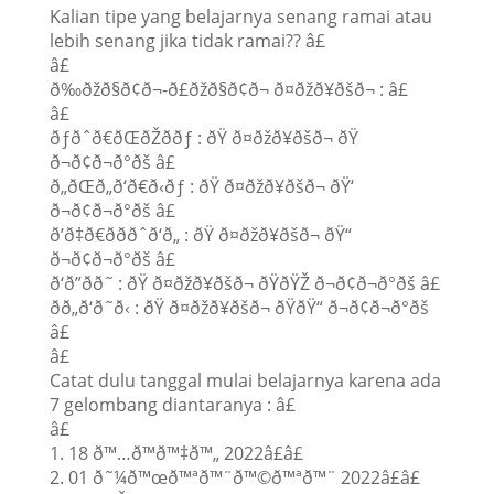
Kalian tipe yang belajarnya senang ramai atau
lebih senang jika tidak ramai?? â£
â£
ð‰ðžð§ð¢ð¬-ð£ðžð§ð¢ð¬ ð¤ðžð¥ðšð¬ : â£
â£
ðƒðˆð€ðŒðŽððƒ : ðŸ ð¤ðžð¥ðšð¬ ðŸ
ð¬ð¢ð¬ð°ðš â£
ð„ðŒð„ð‘ð€ð‹ðƒ : ðŸ ð¤ðžð¥ðšð¬ ðŸ‘
ð¬ð¢ð¬ð°ðš â£
ð’ð‡ð€ðððˆð‘ð„ : ðŸ ð¤ðžð¥ðšð¬ ðŸ“
ð¬ð¢ð¬ð°ðš â£
ð‘ð”ðð˜ : ðŸ ð¤ðžð¥ðšð¬ ðŸðŸŽ ð¬ð¢ð¬ð°ðš â£
ðð„ð‘ð˜ð‹ : ðŸ ð¤ðžð¥ðšð¬ ðŸðŸ“ ð¬ð¢ð¬ð°ðš
â£
â£
Catat dulu tanggal mulai belajarnya karena ada
7 gelombang diantaranya : â£
â£
1. 18 ð™…ð™ð™‡ð™„ 2022â£â£
2. 01 ð˜¼ð™œð™ªð™¨ð™©ð™ªð™¨ 2022â£â£