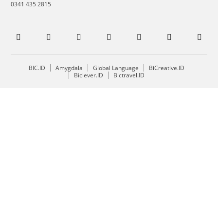
0341 435 2815
BIC.ID
Amygdala
Global Language
BiCreative.ID
Biclever.ID
Bictravel.ID