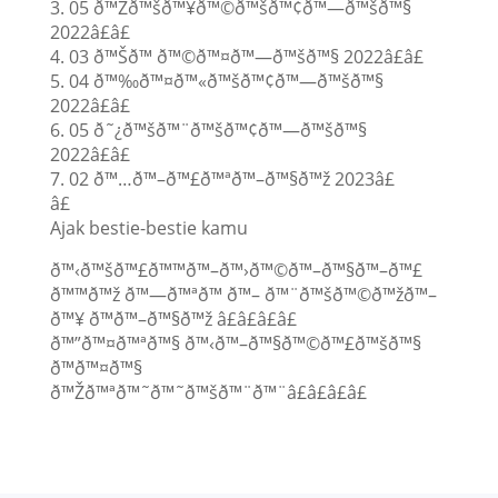
3. 05 ð™Žð™šð™¥ð™©ð™šð™¢ð™—ð™šð™§
2022â£â£
4. 03 ð™Šð™ ð™©ð™¤ð™—ð™šð™§ 2022â£â£
5. 04 ð™‰ð™¤ð™«ð™šð™¢ð™—ð™šð™§
2022â£â£
6. 05 ð˜¿ð™šð™¨ð™šð™¢ð™—ð™šð™§
2022â£â£
7. 02 ð™…ð™–ð™£ð™ªð™–ð™§ð™ž 2023â£
â£
Ajak bestie-bestie kamu
ð™‹ð™šð™£ð™™ð™–ð™›ð™©ð™–ð™§ð™–ð™£
ð™™ð™ž ð™—ð™ªð™ ð™– ð™¨ð™šð™©ð™žð™–
ð™¥ ð™ð™–ð™§ð™ž â£â£â£â£
ð™”ð™¤ð™ªð™§ ð™‹ð™–ð™§ð™©ð™£ð™šð™§
ð™ð™¤ð™§
ð™Žð™ªð™˜ð™˜ð™šð™¨ð™¨â£â£â£â£