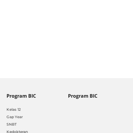
Pendaftaran SIPSS [Update
Januari 2025]
by
Admin BIC
|
Jan 13, 2025
Program BIC
Program BIC
Kelas 12
Gap Year
SNBT
Kedokteran