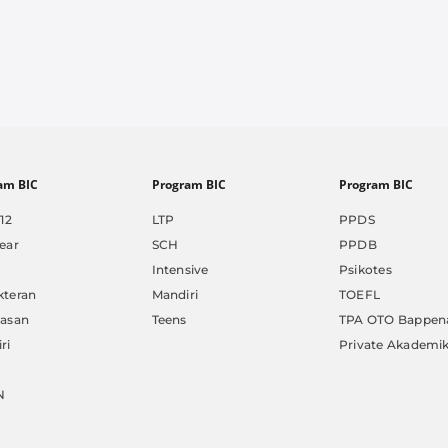
am BIC
Program BIC
Program BIC
12
LTP
PPDS
ear
SCH
PPDB
Intensive
Psikotes
kteran
Mandiri
TOEFL
nasan
Teens
TPA OTO Bappen
ri
Private Akademi
N