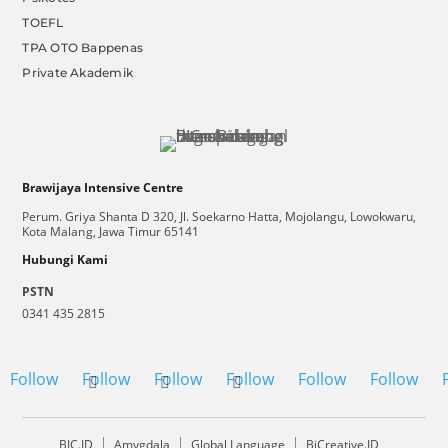
TOEFL
TPA OTO Bappenas
Private Akademik
Brawijaya Intensive Centre
Perum. Griya Shanta D 320, Jl. Soekarno Hatta, Mojolangu, Lowokwaru,
Kota Malang, Jawa Timur 65141
Hubungi Kami
PSTN
0341 435 2815
Follow
Follow
Follow
Follow
Follow
Follow
BIC.ID
Amygdala
Global Language
BiCreative.ID