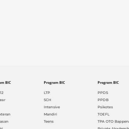
am BIC
Program BIC
Program BIC
12
LTP
PPDS
ear
SCH
PPDB
Intensive
Psikotes
kteran
Mandiri
TOEFL
nasan
Teens
TPA OTO Bappen
ri
Private Akademi