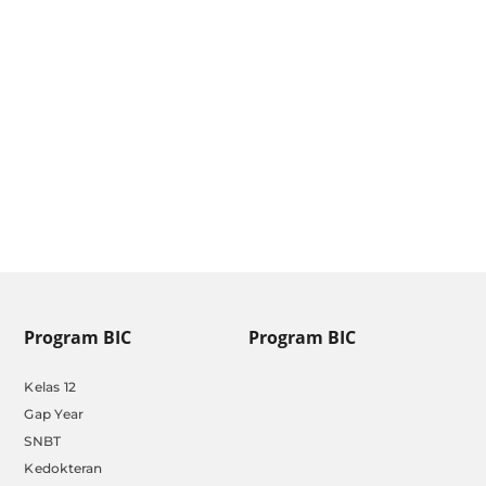
PPDB SMA Pradita Dirgantara
2025/2026: Syarat dan Jadwal
by
Admin BIC
|
Jan 17, 2025
Program BIC
Program BIC
Kelas 12
Gap Year
SNBT
Kedokteran