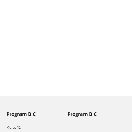
Pendaftaran SIPSS [Update
Januari 2025]
by
Admin BIC
|
Jan 13, 2025
Program BIC
Program BIC
Kelas 12