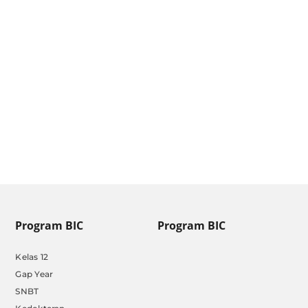
Pendaftaran SIPSS [Update
Januari 2025]
by
Admin BIC
|
Jan 13, 2025
Program BIC
Program BIC
Kelas 12
Gap Year
SNBT