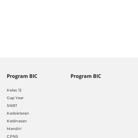
Pendaftaran SIPSS [Update
Januari 2025]
by
Admin BIC
|
Jan 13, 2025
Program BIC
Program BIC
Kelas 12
Gap Year
SNBT
Kedokteran
Kedinasan
Mandiri
CPNS