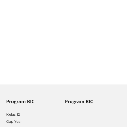
Pengumuman Hasil SNBT
2025, Cek dan Cetak
Sertifikatnya
by
Admin BIC
|
May 24, 2025
Program BIC
Program BIC
Kelas 12
Gap Year