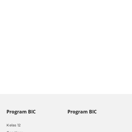
Pendaftaran SIPSS [Update
Januari 2025]
by
Admin BIC
|
Jan 13, 2025
Program BIC
Program BIC
Kelas 12