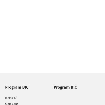
Pendaftaran SIPSS [Update
Januari 2025]
by
Admin BIC
|
Jan 13, 2025
Program BIC
Program BIC
Kelas 12
Gap Year